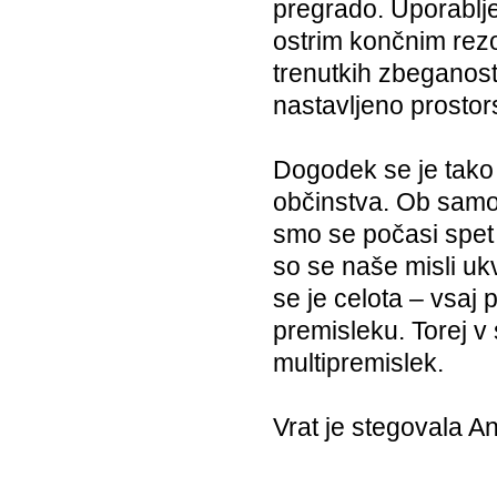
pregrado. Uporablje
ostrim končnim rez
trenutkih zbeganosti
nastavljeno prostor
Dogodek se je tako 
občinstva. Ob samo­p
smo se počasi spet 
so se naše misli u
se je celota – vsaj
premisleku. Torej v
multipremislek.
Vrat je stegovala A