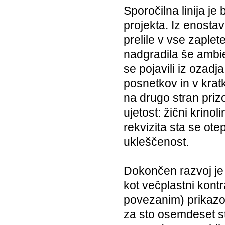
Sporočilna linija je
projekta. Iz enosta
prelile v vse zaple
nadgradila še ambie
se pojavili iz ozadj
posnetkov in v kra
na drugo stran prizo
ujetost: žični krino
rekvizita sta se ote
ukleščenost.
Dokončen razvoj je p
kot večplastni kont
povezanim) prikazo
za sto osemdeset st