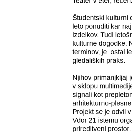
Teater v eter, rece
Študentski kulturni
leto ponuditi kar na
izdelkov. Tudi leto
kulturne dogodke. N
terminov, je ­ ostal
gledaliških praks.
Njihov primanjkljaj
v sklopu multimedij
signali kot preplet
arhitekturno-plesne
Projekt se je odvil 
Vdor 21 istemu orga
prireditveni prostor.