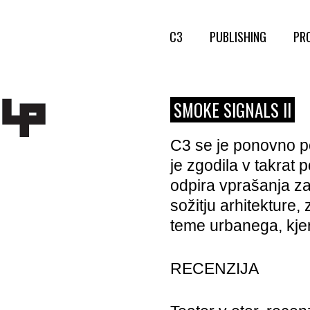
C3
PUBLISHING
PR
SMOKE SIGNALS II
C3 se je ponovno p
je zgodila v takrat
odpira vprašanja za
sožitju arhitekture
teme urbanega, kjer 
RECENZIJA