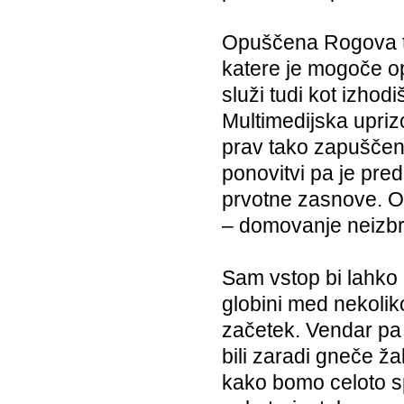
Opuščena Rogova tov
katere je mogoče op
služi tudi kot izhod
Multimedijska uprizo
prav tako zapuščeni
ponovitvi pa je pre
prvotne zasnove. Og
– domovanje neizbri
Sam vstop bi lahko 
globini med nekolik
začetek. Vendar pa 
bili zaradi gneče ža
kako bomo celoto sp