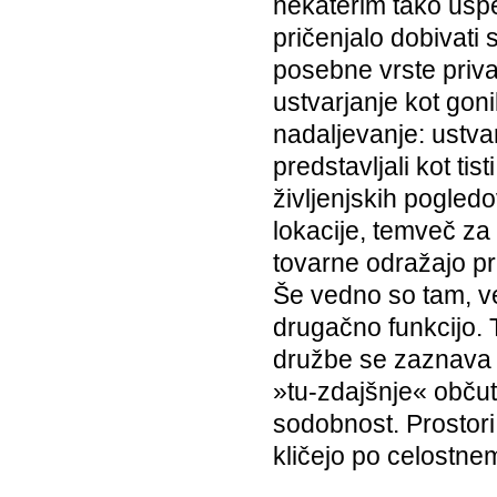
nekaterim tako uspel
pričenjalo dobivati 
posebne vrste priva
ustvarjanje kot goni
nadaljevanje: ustva
predstavljali kot tist
življenjskih pogledo
lokacije, temveč za
tovarne odražajo p
Še vedno so tam, v
drugačno funkcijo. T
družbe se zaznava 
»tu-zdajšnje« občut
sodobnost. Prostori 
kličejo po celostnem