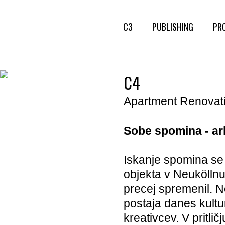
C3
PUBLISHING
PR
C4
Apartment Renovatio
Sobe spomina - ar
Iskanje spomina se 
objekta v Neuköllnu,
precej spremenil. Ne
postaja danes kultu
kreativcev. V pritli