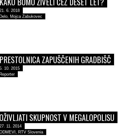
KAKO BOMO ŽIVELI ČEZ DESET LET?
21. 6. 2018
Delo, Mojca Zabukovec
PRESTOLNICA ZAPUŠČENIH GRADBIŠČ
5. 10. 2015
Reporter
OŽIVLJATI SKUPNOST V MEGALOPOLISU
27. 11. 2014
ODMEVI, RTV Slovenia