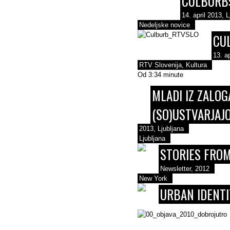
CULBURB
14. april 2013, L
Nedeljske novice
CU
13. ap
RTV Slovenija, Kultura
Od 3:34 minute
MLADI IZ ZALOG
(SO)USTVARJAJ
2013, Ljubljana
Ljubljana
STORIES FROM
Newsletter, 2012
New York
URBAN IDENTI