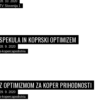
28. 10. 2020
TV Slovenija 1
SPEKULA IN KOPRSKI OPTIMIZEM
28. 9. 2020
e-kopercapodistria
Z OPTIMIZMOM ZA KOPER PRIHODNOSTI
29. 9. 2020
e-kopercapodistria