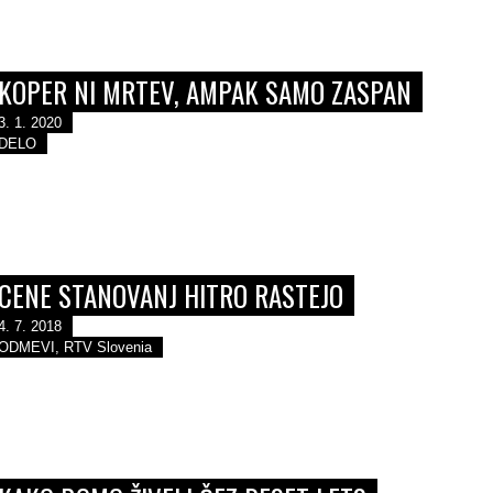
KOPER NI MRTEV, AMPAK SAMO ZASPAN
3. 1. 2020
DELO
​CENE STANOVANJ HITRO RASTEJO
4. 7. 2018
ODMEVI, RTV Slovenia