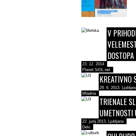
V PRIHOD
VELEMEST
DOSTOPA 
23. 12. 2014
Planet SiOL.net
KREATIVNO 
28. 6. 2013, Ljubljan
Mladina
TRIENALE S
UMETNOSTI 
22. junij 2013, Ljubljana
Delo