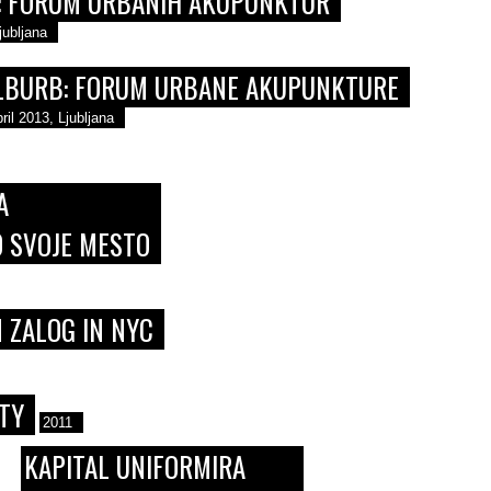
: FORUM URBANIH AKUPUNKTUR
jubljana
LBURB: FORUM URBANE AKUPUNKTURE
ril 2013, Ljubljana
A
O SVOJE MESTO
 ZALOG IN NYC
TY
2011
KAPITAL UNIFORMIRA