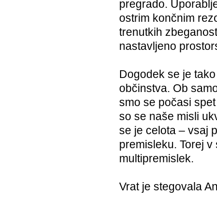
pregrado. Uporablje
ostrim končnim rez
trenutkih zbeganosti
nastavljeno prostor
Dogodek se je tako 
občinstva. Ob samo­p
smo se počasi spet 
so se naše misli u
se je celota – vsaj
premisleku. Torej v
multipremislek.
Vrat je stegovala A