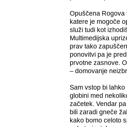
Opuščena Rogova tov
katere je mogoče op
služi tudi kot izhod
Multimedijska uprizo
prav tako zapuščeni
ponovitvi pa je pre
prvotne zasnove. Og
– domovanje neizbri
Sam vstop bi lahko 
globini med nekolik
začetek. Vendar pa 
bili zaradi gneče ža
kako bomo celoto sp