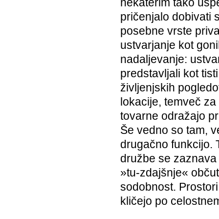
nekaterim tako uspel
pričenjalo dobivati 
posebne vrste priva
ustvarjanje kot goni
nadaljevanje: ustva
predstavljali kot tist
življenjskih pogledo
lokacije, temveč za
tovarne odražajo p
Še vedno so tam, v
drugačno funkcijo. T
družbe se zaznava 
»tu-zdajšnje« občut
sodobnost. Prostori 
kličejo po celostnem