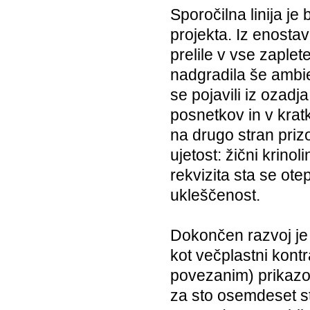
Sporočilna linija je
projekta. Iz enosta
prelile v vse zaple
nadgradila še ambie
se pojavili iz ozadj
posnetkov in v kra
na drugo stran prizo
ujetost: žični krino
rekvizita sta se ote
ukleščenost.
Dokončen razvoj je p
kot večplastni kont
povezanim) prikazo
za sto osemdeset st