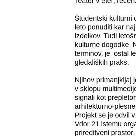
Teater v eter, rece
Študentski kulturni
leto ponuditi kar na
izdelkov. Tudi leto
kulturne dogodke. N
terminov, je ­ ostal
gledaliških praks.
Njihov primanjkljaj
v sklopu multimedij
signali kot preplet
arhitekturno-plesne
Projekt se je odvil 
Vdor 21 istemu orga
prireditveni prostor.