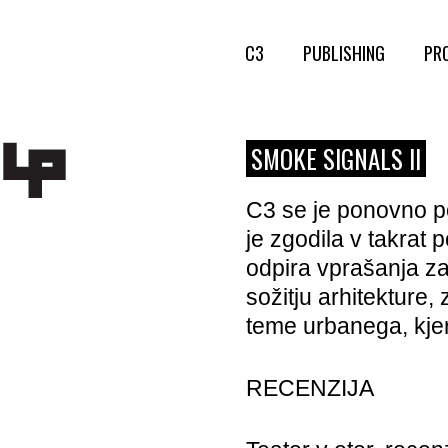
C3
PUBLISHING
PR
SMOKE SIGNALS II
C3 se je ponovno p
je zgodila v takrat
odpira vprašanja za
sožitju arhitekture
teme urbanega, kjer 
RECENZIJA