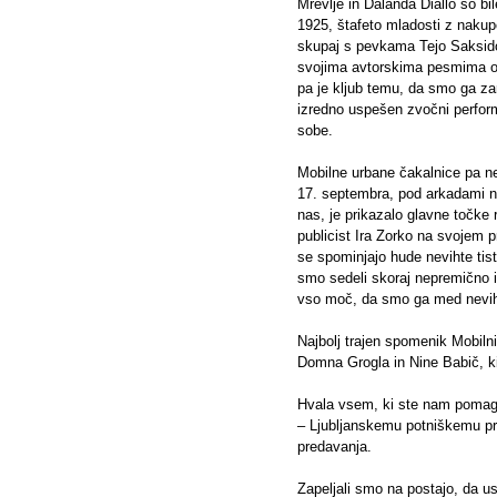
Mrevlje in Dalanda Diallo so bil
1925, štafeto mladosti z nakup
skupaj s pevkama Tejo Saksido 
svojima avtorskima pesmima o d
pa je kljub temu, da smo ga zar
izredno uspešen zvočni perform
sobe.
Mobilne urbane čakalnice pa ne 
17. septembra, pod arkadami na
nas, je prikazalo glavne točke 
publicist Ira Zorko na svojem p
se spominjajo hude nevihte tis
smo sedeli skoraj nepremično in
vso moč, da smo ga med nevihto
Najbolj trajen spomenik Mobilni
Domna Grogla in Nine Babič, ki 
Hvala vsem, ki ste nam pomagal
– Ljubljanskemu potniškemu pro
predavanja.
Zapeljali smo na postajo, da u