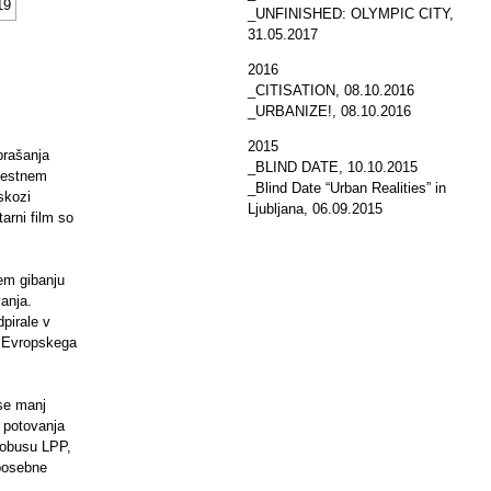
_UNFINISHED: OLYMPIC CITY
,
31.05.2017
2016
_CITISATION
, 08.10.2016
_URBANIZE!
, 08.10.2016
2015
prašanja
_BLIND DATE
, 10.10.2015
 mestnem
_Blind Date “Urban Realities” in
skozi
Ljubljana
, 06.09.2015
arni film so
em gibanju
anja.
pirale v
u Evropskega
vse manj
 potovanja
vtobusu LPP,
 posebne