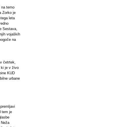
r na temo
a Zorko je
stega leta
 redno
ne Sestava,
njih vojaških
 mogoče na
v četrtek,
ki je v živo
upine KUD
bilne urbane
spremljavi
d tem je
glasbe
, Neža