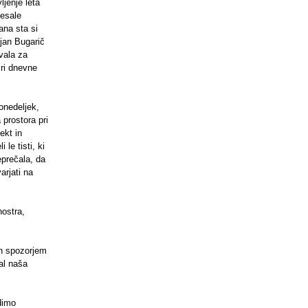
ljenje leta
lesale
ana sta si
jan Bugarič
hvala za
iri dnevne
onedeljek,
prostora pri
ekt in
le tisti, ki
eprečala, da
arjati na
nostra,
in spozorjem
al naša
dimo