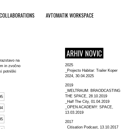
COLLABORATIONS
AVTOMATIK WORKSPACE
ARHIV NOVIC
 razstavo na
2025
ilm in zvočno
_Projecto Habitar: Trailer Koper
i potniški
2024
, 30.04.2025
2019
_WELTRAUM: BRAODCASTING
THE SPACE
, 28.10.2019
_Half The City
, 01.04.2019
_OPEN ACADEMY: SPACE
,
13.03.2019
2017
_Citisation Podcast
, 13.10.2017