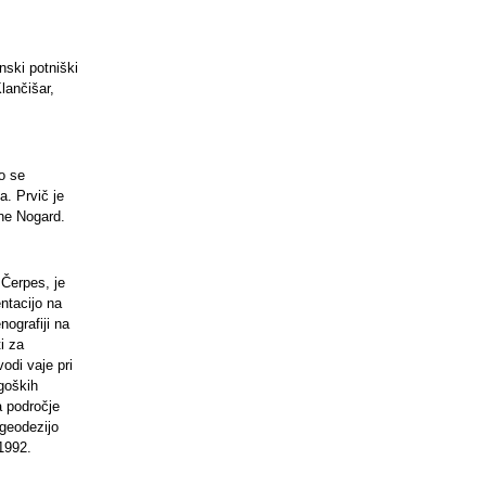
ski potniški
lančišar,
o se
a. Prvič je
ine Nogard.
 Čerpes, je
ntacijo na
nografiji na
i za
odi vaje pri
agoških
a področje
 geodezijo
 1992.