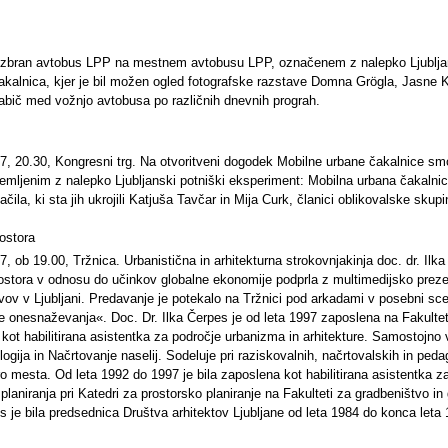
izbran avtobus LPP na mestnem avtobusu LPP, označenem z nalepko Ljubljan
kalnica, kjer je bil možen ogled fotografske razstave Domna Grögla, Jasne K
abič med vožnjo avtobusa po različnih dnevnih prograh.
7, 20.30, Kongresni trg. Na otvoritveni dogodek Mobilne urbane čakalnice sm
emljenim z nalepko Ljubljanski potniški eksperiment: Mobilna urbana čakalnic
ila, ki sta jih ukrojili Katjuša Tavčar in Mija Curk, članici oblikovalske skup
ostora
 ob 19.00, Tržnica. Urbanistična in arhitekturna strokovnjakinja doc. dr. Ilka
ostora v odnosu do učinkov globalne ekonomije podprla z multimedijsko preze
ivov v Ljubljani. Predavanje je potekalo na Tržnici pod arkadami v posebni sce
 onesnaževanja«. Doc. Dr. Ilka Čerpes je od leta 1997 zaposlena na Fakultet
i kot habilitirana asistentka za področje urbanizma in arhitekture. Samostojno v
gija in Načrtovanje naselij. Sodeluje pri raziskovalnih, načrtovalskih in ped
ro mesta. Od leta 1992 do 1997 je bila zaposlena kot habilitirana asistentka z
planiranja pri Katedri za prostorsko planiranje na Fakulteti za gradbeništvo in
es je bila predsednica Društva arhitektov Ljubljane od leta 1984 do konca leta