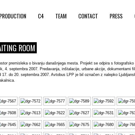
PRODUCTION
C4
TEAM
CONTACT
PRESS
AITING ROOM
ostor premisleka o bivanju današnjega mesta. Projekt se odpira s fotografsko
ek, 4. septembra 2007. Predavanja, inštalacije, urbane akcije, dokumentarni f
od 17. do 20. septembra 2007. Avtobus LPP je bil označen z nalepko Ljubljansk
akalnica.