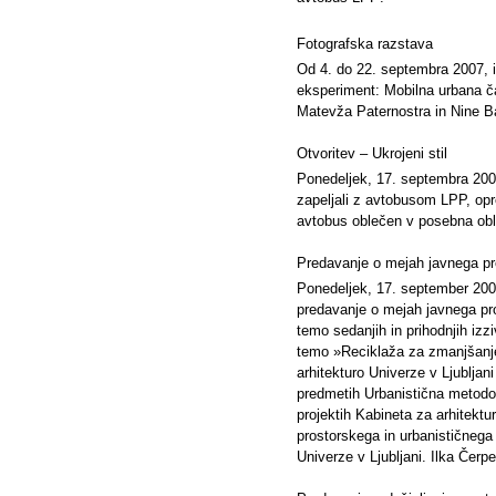
Fotografska razstava
Od 4. do 22. septembra 2007, 
eksperiment: Mobilna urbana ča
Matevža Paternostra in Nine B
Otvoritev – Ukrojeni stil
Ponedeljek, 17. septembra 200
zapeljali z avtobusom LPP, opr
avtobus oblečen v posebna oblač
Predavanje o mejah javnega pr
Ponedeljek, 17. september 2007,
predavanje o mejah javnega pr
temo sedanjih in prihodnjih izz
temo »Reciklaža za zmanjšanje
arhitekturo Univerze v Ljubljan
predmetih Urbanistična metodolo
projektih Kabineta za arhitektu
prostorskega in urbanističnega 
Univerze v Ljubljani. Ilka Čerp