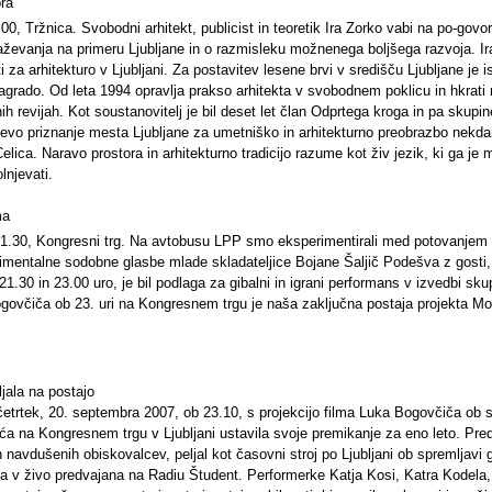
ora
0, Tržnica. Svobodni arhitekt, publicist in teoretik Ira Zorko vabi na po-govo
naževanja na primeru Ljubljane in o razmisleku možnenega boljšega razvoja. Ir
i za arhitekturo v Ljubljani. Za postavitev lesene brvi v središču Ljubljane je i
agrado. Od leta 1994 opravlja prakso arhitekta v svobodnem poklicu in hkrati
nih revijah. Kot soustanovitelj je bil deset let član Odprtega kroga in pa skupi
ičevo priznanje mesta Ljubljane za umetniško in arhitekturno preobrazbo nekda
ica. Naravo prostora in arhitekturno tradicijo razume kot živ jezik, ki ga je
lnjevati.
ma
21.30, Kongresni trg. Na avtobusu LPP smo eksperimentirali med potovanjem 
mentalne sodobne glasbe mlade skladateljice Bojane Šaljič Podešva z gosti, 
1.30 in 23.00 uro, je bil podlaga za gibalni in igrani performans v izvedbi sk
govčiča ob 23. uri na Kongresnem trgu je naša zaključna postaja projekta Mo
jala na postajo
četrtek, 20. septembra 2007, ob 23.10, s projekcijo filma Luka Bogovčiča ob 
ića na Kongresnem trgu v Ljubljani ustavila svoje premikanje za eno leto. Pre
navdušenih obiskovalcev, peljal kot časovni stroj po Ljubljani ob spremljavi 
ila v živo predvajana na Radiu Študent. Performerke Katja Kosi, Katra Kodela