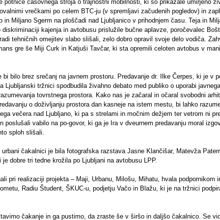
e potnice časovnega stroja o trajnostni mobilnosti, ki so prikazale umirjeno živ
ovalnimi vrečkami po celem BTC-ju (v spremljavi začudenih pogledov) in zap
in Miljano Sgerm na ploščadi nad Ljubljanico v prihodnjem času. Teja in Milj
iskriminaciji kajenja in avtobusu prislužile bučne aplavze, poročevalec Bošt
adi tehničnih omejitev slabo slišali, zelo dobro opravil svoje delo vodiča. Za
ans gre še Miji Curk in Katjuši Tavčar, ki sta opremili celoten avtobus v man
bi bilo brez srečanj na javnem prostoru. Predavanje dr. Ilke Čerpes, ki je v p
 Ljubljanski tržnici spodbudila živahno debato med publiko o uporabi javnega 
razumevanja tovrstnega prostora. Kako nas je začaral in očaral svobodni arhit
redavanju o doživljanju prostora dan kasneje na istem mestu, bi lahko razumeli 
tega večera nad Ljubljano, ki pa s strelami in močnim dežjem ter vetrom ni pr
 poslušali vabilo na po-govor, ki ga je Ira v dveurnem predavanju moral izgov
 sploh slišali.
 urbani čakalnici je bila fotografska razstava Jasne Klančišar, Matevža Pater
je dobre tri tedne krožila po Ljubljani na avtobusu LPP.
i pri realizaciji projekta – Maji, Urbanu, Milošu, Mihatu, hvala podpornikom 
metu, Radiu Študent, ŠKUC-u, podjetju Vačo in Blažu, ki je na tržnici podpir
stavimo čakanje in ga pustimo, da zraste še v širšo in daljšo čakalnico. Se vi