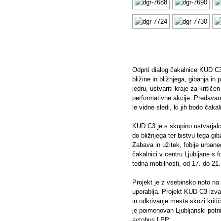
Odprti dialog čakalnice KUD C
bližine in bližnjega, gibanja i
jedru, ustvariti kraje za kriti
performativne akcije. Predavanj
le vidne sledi, ki jih bodo čakal
KUD C3 je s skupino ustvarjalc
do bližnjega ter bistvu tega g
Zabava in užitek, fobije urban
čakalnici v centru Ljubljane s
tedna mobilnosti, od 17. do 21
Projekt je z vsebinsko noto na
uporablja. Projekt KUD C3 izva
in odkrivanje mesta skozi krit
je poimenovan Ljubljanski pot
avtobus LPP: