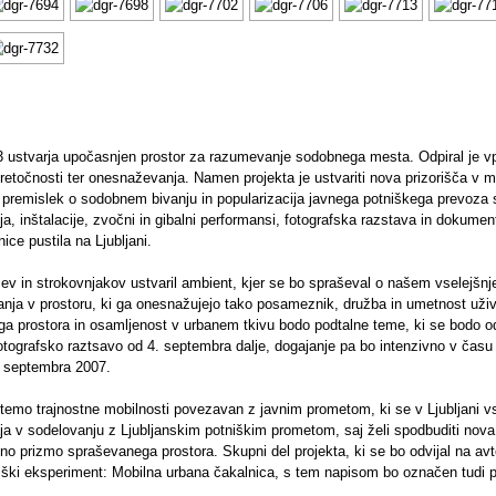
3 ustvarja upočasnjen prostor za razumevanje sodobnega mesta. Odpiral je v
n pretočnosti ter onesnaževanja. Namen projekta je ustvariti nova prizorišča v
čen premislek o sodobnem bivanju in popularizacija javnega potniškega prevoza 
a, inštalacije, zvočni in gibalni performansi, fotografska razstava in dokument
nice pustila na Ljubljani.
ev in strokovnjakov ustvaril ambient, kjer se bo spraševal o našem vselejšnj
ibanja v prostoru, ki ga onesnažujejo tako posameznik, družba in umetnost uživ
ega prostora in osamljenost v urbanem tkivu bodo podtalne teme, ki se bodo od
 fotografsko raztsavo od 4. septembra dalje, dogajanje pa bo intenzivno v čas
. septembra 2007.
 temo trajnostne mobilnosti povezavan z javnim prometom, ki se v Ljubljani 
ja v sodelovanju z Ljubljanskim potniškim prometom, saj želi spodbuditi nova
ično prizmo spraševanega prostora. Skupni del projekta, ki se bo odvijal na a
niški eksperiment: Mobilna urbana čakalnica, s tem napisom bo označen tudi