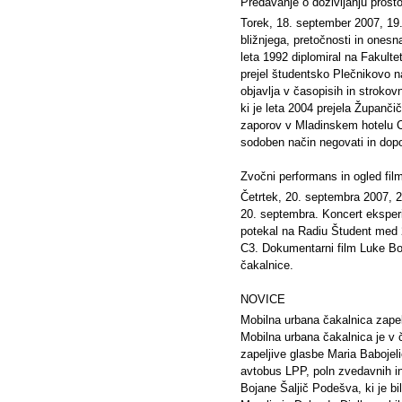
Predavanje o doživljanju prost
Torek, 18. september 2007, 19.0
bližnjega, pretočnosti in ones
leta 1992 diplomiral na Fakultet
prejel študentsko Plečnikovo n
objavlja v časopisih in strokov
ki je leta 2004 prejela Županč
zaporov v Mladinskem hotelu Cel
sodoben način negovati in dopo
Zvočni performans in ogled fil
Četrtek, 20. septembra 2007, 
20. septembra. Koncert eksperi
potekal na Radiu Študent med 2
C3. Dokumentarni film Luke Bo
čakalnice.
NOVICE
Mobilna urbana čakalnica zapel
Mobilna urbana čakalnica je v 
zapeljive glasbe Maria Babojel
avtobus LPP, poln zvedavnih in 
Bojane Šaljič Podešva, ki je b