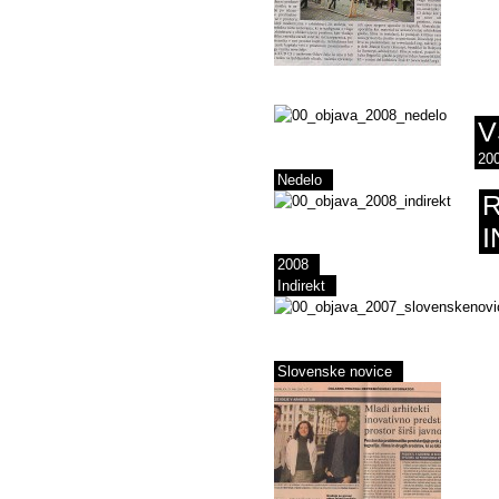
V
20
Nedelo
I
2008
Indirekt
Slovenske novice