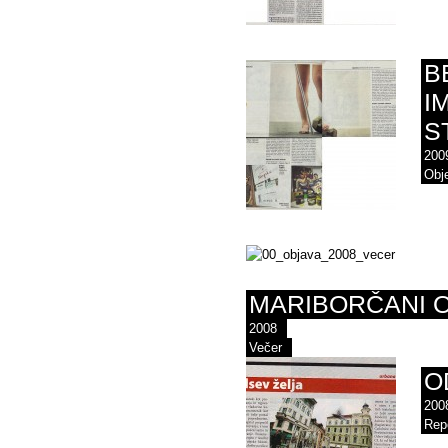
B
I
S
200
Obje
MARIBORČANI 
2008
Večer
O
200
Rep