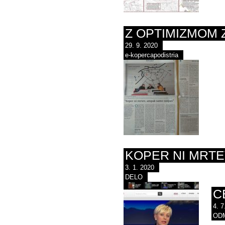
Z OPTIMIZMOM 
29. 9. 2020
e-kopercapodistria
KOPER NI MRTE
3. 1. 2020
DELO
​
4. 7
ODM