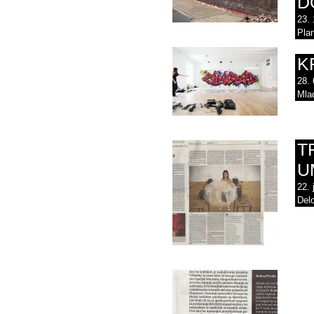
D
23. 
Pla
K
28. 
Mla
T
U
22. 
Del