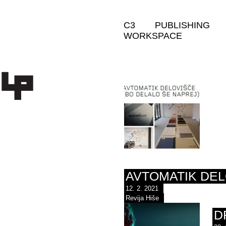
C3
PUBLISHING
WORKSPACE
AVTOMATIK DEL
12. 2. 2021
Revija Hiše
D