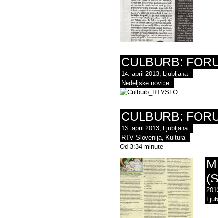
CULBURB: FOR
14. april 2013, Ljubljana
Nedeljske novice
CULBURB: FOR
13. april 2013, Ljubljana
RTV Slovenija, Kultura
Od 3:34 minute
M
(
2013
Ljub