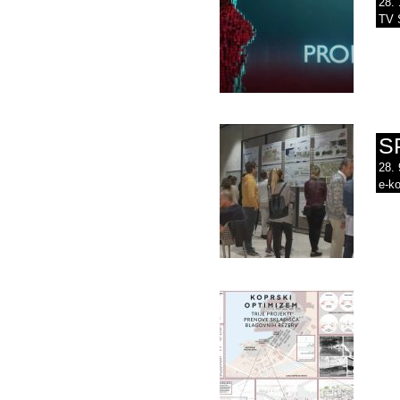
28. 
TV 
S
28. 
e-ko