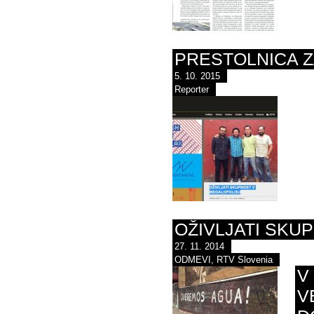
PRESTOLNICA 
5. 10. 2015
Reporter
OŽIVLJATI SKU
27. 11. 2014
ODMEVI, RTV Slovenia
V
V