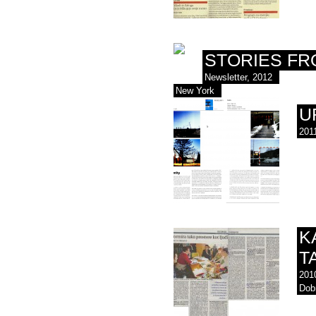
STORIES FR
Newsletter, 2012
New York
U
201
K
T
201
Dobr