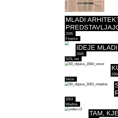
MLADI ARHITEK
PREDSTAVLJAJO
2005
Finance
IDEJE MLAD
2005
SiOL.net
K
200
Večer
2003
Mladina
TAM, KJ