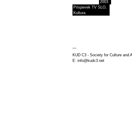
2003
Prispevek TV SLO,
Kultura
—
KUD C3 - Society for Culture and A
E: info@kudc3.net