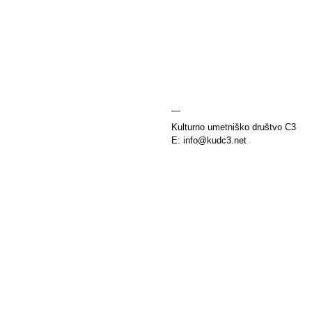
—
Kulturno umetniško društvo C3
E: info@kudc3.net