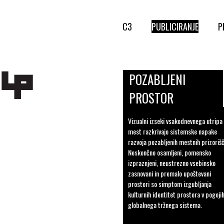
C3
PUBLICIRANJE
P
POZABLJENI
PROSTOR
Vizualni izseki vsakodnevnega utripa
mest razkrivajo sistemske napake
razvoja pozabljenih mestnih prizorišč
Neskončno osamljeni, pomensko
izpraznjeni, neustrezno vsebinsko
zasnovani in premalo upoštevani
prostori so simptom izgubljanja
kulturnih identitet prostora v pogoji
globalnega tržnega sistema.
več