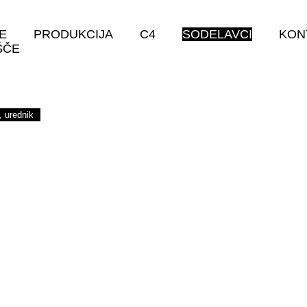
E
PRODUKCIJA
C4
SODELAVCI
KON
ŠČE
, urednik