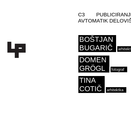
C3
PUBLICIRANJ
AVTOMATIK DELOVI
BOŠTJAN
BUGARIČ
arhitekt
DOMEN
GRÖGL
fotograf
TINA
COTIČ
arhitektka