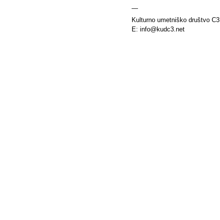
—
Kulturno umetniško društvo C3
E: info@kudc3.net